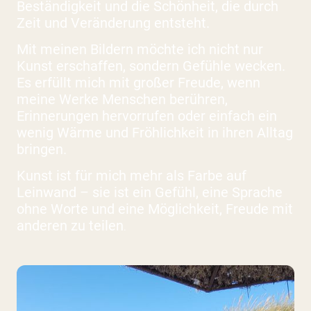
Beständigkeit und die Schönheit, die durch
Zeit und Veränderung entsteht.
Mit meinen Bildern möchte ich nicht nur
Kunst erschaffen, sondern Gefühle wecken.
Es erfüllt mich mit großer Freude, wenn
meine Werke Menschen berühren,
Erinnerungen hervorrufen oder einfach ein
wenig Wärme und Fröhlichkeit in ihren Alltag
bringen.
Kunst ist für mich mehr als Farbe auf
Leinwand – sie ist ein Gefühl, eine Sprache
ohne Worte und eine Möglichkeit, Freude mit
anderen zu teilen
.