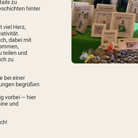
tails zu
eschichten hinter
 viel Herz,
tivität.
ch, dabei mit
kommen,
 teilen und
ich zu
e bei einer
ungen begrüßen
g vorbei — hier
mine und
ch!