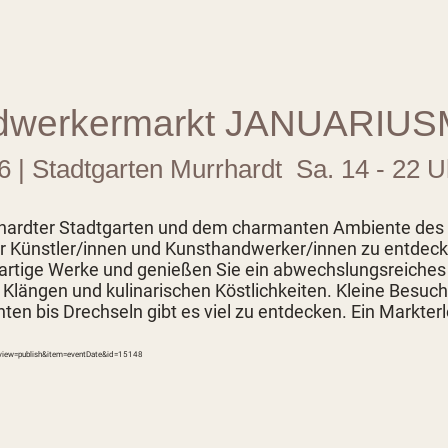
ndwerkermarkt JANUARIU
6 | Stadtgarten Murrhardt Sa. 14 - 22 Uh
hardter Stadtgarten und dem charmanten Ambiente des e
der Künstler/innen und Kunsthandwerker/innen zu entdec
igartige Werke und genießen Sie ein abwechslungsreic
längen und kulinarischen Köstlichkeiten. Kleine Besucher
hten bis Drechseln gibt es viel zu entdecken. Ein Markter
g?view=publish&item=eventDate&id=15148